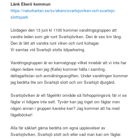
Länk Ekerö kommun
https://naturkartan.se/sv/ekero/svartsjoviken-oc
h-svartsjo-
slottspark
Lördagen den 13 juni kl 1100 kommer vandringsgruppen att
vandra leden som går runt Svartsjöviken. Den är sex km lång.
Den är lätt att vandra runt viken och runt kohagar.
Vi samlas vid Svartsjö slotts bilparkering.
Vandringsgruppen är en kamratgrupp vilket innebär att vi inte har
någon ledare men jag (Kalle) kommer hålla i samling,
deltagarlistan och anmälningsavgiften. Under vandringen kommer
jag berätta lite om Svartsjö slott och om Svartsjö djurgård.
Svartsjöviken är ett fågelrikt område så förhoppningsvis får vi se
fåglar vi tidigare inte sett. Tyvärr kan jag inget om fåglar men
någon annan i gruppen kanske kan? Jag kommer att ha med
fågelböcker!
Alla får såklart gärna berätta om egna upplevelser av
Svartsjöviken, Svartsjö slott och eller vad man kan om fåglar.