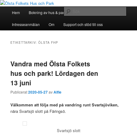
Hoppa
Hoppa
till
till
Huvudmeny
Sök
Hem
Bokning av hus & park
Bli Medlem
huvudinnehåll
sekundärt
innehåll
Ölsta Folkets Hus och Park
Intresseanmälan
Om
Support och stöd till oss
ETIKETTARKIV:
ÖLSTA FHP
Vandra med Ölsta Folkets
hus och park! Lördagen den
13 juni
Publicerat
2020-05-27
av
Alfie
Välkommen att följa med på vandring runt Svartsjöviken,
nära Svartsjö slott på Färingsö.
Svartsjö slott