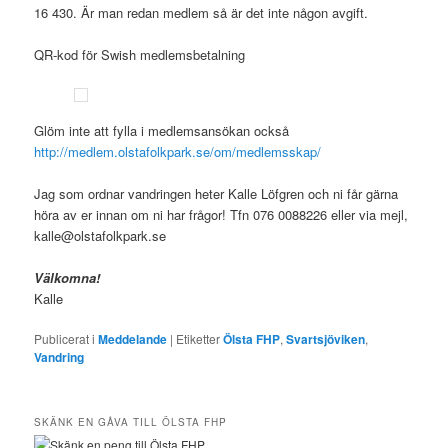
16 430. Är man redan medlem så är det inte någon avgift.
QR-kod för Swish medlemsbetalning
Glöm inte att fylla i medlemsansökan också
http://medlem.olstafolkpark.se/om/medlemsskap/
Jag som ordnar vandringen heter Kalle Löfgren och ni får gärna
höra av er innan om ni har frågor! Tfn 076 0088226 eller via mejl,
kalle@olstafolkpark.se
Välkomna!
Kalle
Publicerat i
Meddelande
|
Etiketter
Ölsta FHP
,
Svartsjöviken
,
Vandring
SKÄNK EN GÅVA TILL ÖLSTA FHP