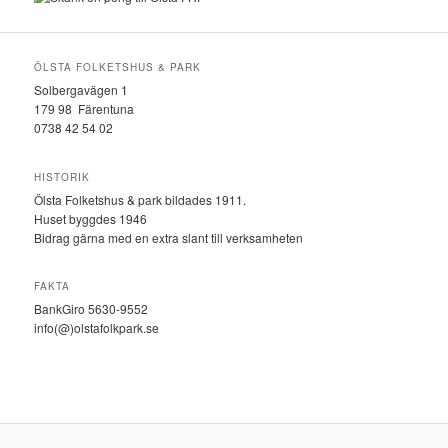
ÖLSTA FOLKETSHUS & PARK
Solbergavägen 1
179 98 Färentuna
0738 42 54 02
HISTORIK
Ölsta Folketshus & park bildades 1911.
Huset byggdes 1946
Bidrag gärna med en extra slant till verksamheten
FAKTA
BankGiro 5630-9552
info(@)olstafolkpark.se