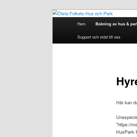
Hoppa
till
Huvudmeny
Hem
Bokning av hus & par
huvudinnehåll
Ölsta Folkets
Support och stöd till oss
Hyr
Här kan du
Unexpecte
"https://m
HusPark-1