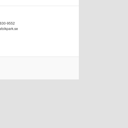
5630-9552
afolkpark.se