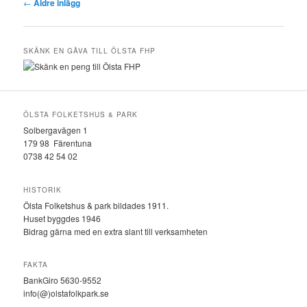
Inläggsnavigering
←
Äldre inlägg
SKÄNK EN GÅVA TILL ÖLSTA FHP
ÖLSTA FOLKETSHUS & PARK
Solbergavägen 1
179 98 Färentuna
0738 42 54 02
HISTORIK
Ölsta Folketshus & park bildades 1911.
Huset byggdes 1946
Bidrag gärna med en extra slant till verksamheten
FAKTA
BankGiro 5630-9552
info(@)olstafolkpark.se