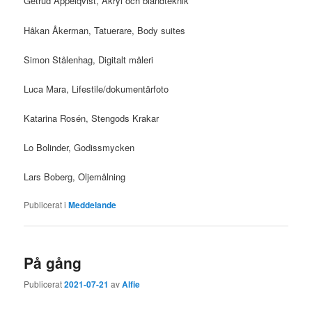
Getrud Appelqvist, Akryl och blandteknik
Håkan Åkerman, Tatuerare, Body suites
Simon Stålenhag, Digitalt måleri
Luca Mara, Lifestile/dokumentärfoto
Katarina Rosén, Stengods Krakar
Lo Bolinder, Godissmycken
Lars Boberg, Oljemålning
Publicerat i
Meddelande
På gång
Publicerat
2021-07-21
av
Alfie