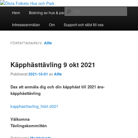
Hoppa
Hoppa
till
till
Huvudmeny
Sök
Hem
Bokning av hus & park
Bli Medlem
huvudinnehåll
sekundärt
innehåll
Ölsta Folkets Hus och Park
Intresseanmälan
Om
Support och stöd till oss
Alfie
FÖRFATTARARKIV:
Käpphästtävling 9 okt 2021
Publicerat
2021-10-01
av
Alfie
Dax att anmäla dig och din käpphäst till 2021 års-
käpphästtävling
kapphasttavling_höst-2021
Välkomna
Tävlingskommittén
Publicerat i
Meddelande