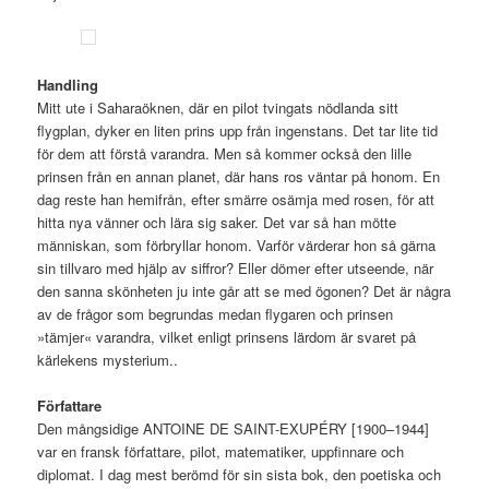
Handling
Mitt ute i Saharaöknen, där en pilot tvingats nödlanda sitt
flygplan, dyker en liten prins upp från ingenstans. Det tar lite tid
för dem att förstå varandra. Men så kommer också den lille
prinsen från en annan planet, där hans ros väntar på honom. En
dag reste han hemifrån, efter smärre osämja med rosen, för att
hitta nya vänner och lära sig saker. Det var så han mötte
människan, som förbryllar honom. Varför värderar hon så gärna
sin tillvaro med hjälp av siffror? Eller dömer efter utseende, när
den sanna skönheten ju inte går att se med ögonen? Det är några
av de frågor som begrundas medan flygaren och prinsen
»tämjer« varandra, vilket enligt prinsens lärdom är svaret på
kärlekens mysterium..
Författare
Den mångsidige ANTOINE DE SAINT-EXUPÉRY [1900–1944]
var en fransk författare, pilot, matematiker, uppfinnare och
diplomat. I dag mest berömd för sin sista bok, den poetiska och