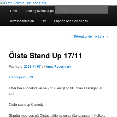
Hoppa
till
Huvudmeny
Sök
Hem
Bokning av hus & park
Bli Medlem
huvudinnehåll
Ölsta Folkets Hus och Park
Intresseanmälan
Om
Support och stöd till oss
Inläggsnavigering
←
Föregående
Nästa
→
Ölsta Stand Up 17/11
Publicerat
2023-11-07
av
Anna Rebermark
standup-nov_23
Efter två succékvällar så kör vi en gång till innan säsongen är
slut.
Ölsta standup Comedy
Skratta med oss på Ölstas alldeles egna Standupscen i Folkets