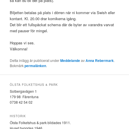
så kan du bli det på plats).
Biljetten betalas på plats i dörren när ni kommer via Swish eller
kontant. Kl. 20.00 drar komikerna igång.
Det blir ett fullspäckat schema där de byter av varandra varvat
med pauser för mingel.
Hoppas vi ses.
Välkomna!
Detta inlägg är publicerat under
Meddelande
av
Anna Rebermark
.
Bokmärk
permalänken
.
ÖLSTA FOLKETSHUS & PARK
Solbergavägen 1
179 98 Färentuna
0738 42 54 02
HISTORIK
Ölsta Folketshus & park bildades 1911.
Huset byggdes 1946