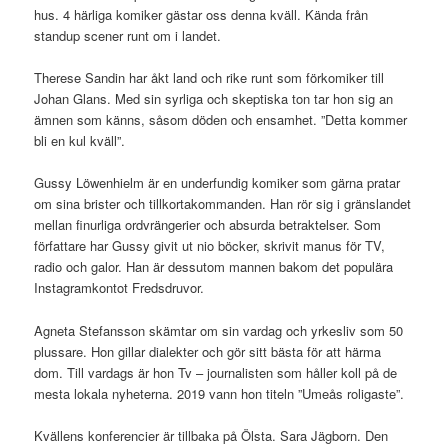
hus. 4 härliga komiker gästar oss denna kväll. Kända från
standup scener runt om i landet.
Therese Sandin har åkt land och rike runt som förkomiker till
Johan Glans. Med sin syrliga och skeptiska ton tar hon sig an
ämnen som känns, såsom döden och ensamhet. ”Detta kommer
bli en kul kväll”.
Gussy Löwenhielm är en underfundig komiker som gärna pratar
om sina brister och tillkortakommanden. Han rör sig i gränslandet
mellan finurliga ordvrängerier och absurda betraktelser. Som
författare har Gussy givit ut nio böcker, skrivit manus för TV,
radio och galor. Han är dessutom mannen bakom det populära
Instagramkontot Fredsdruvor.
Agneta Stefansson skämtar om sin vardag och yrkesliv som 50
plussare. Hon gillar dialekter och gör sitt bästa för att härma
dom. Till vardags är hon Tv – journalisten som håller koll på de
mesta lokala nyheterna. 2019 vann hon titeln ”Umeås roligaste”.
Kvällens konferencier är tillbaka på Ölsta. Sara Jägborn. Den