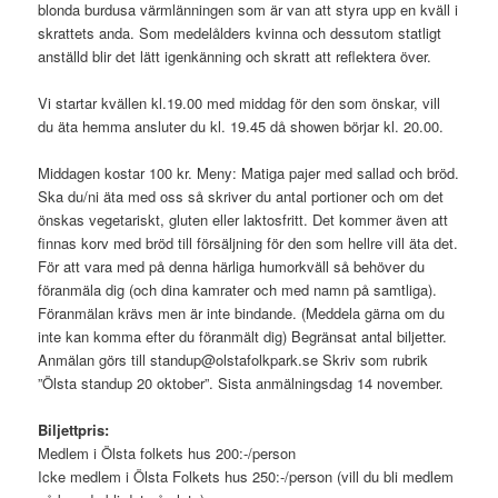
blonda burdusa värmlänningen som är van att styra upp en kväll i
skrattets anda. Som medelålders kvinna och dessutom statligt
anställd blir det lätt igenkänning och skratt att reflektera över.
Vi startar kvällen kl.19.00 med middag för den som önskar, vill
du äta hemma ansluter du kl. 19.45 då showen börjar kl. 20.00.
Middagen kostar 100 kr. Meny: Matiga pajer med sallad och bröd.
Ska du/ni äta med oss så skriver du antal portioner och om det
önskas vegetariskt, gluten eller laktosfritt. Det kommer även att
finnas korv med bröd till försäljning för den som hellre vill äta det.
För att vara med på denna härliga humorkväll så behöver du
föranmäla dig (och dina kamrater och med namn på samtliga).
Föranmälan krävs men är inte bindande. (Meddela gärna om du
inte kan komma efter du föranmält dig) Begränsat antal biljetter.
Anmälan görs till standup@olstafolkpark.se Skriv som rubrik
”Ölsta standup 20 oktober”. Sista anmälningsdag 14 november.
Biljettpris:
Medlem i Ölsta folkets hus 200:-/person
Icke medlem i Ölsta Folkets hus 250:-/person (vill du bli medlem