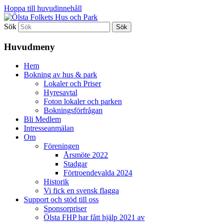
Hoppa till huvudinnehåll
Sök
Ölsta Folkets Hus och Park
Huvudmeny
Hem
Bokning av hus & park
Lokaler och Priser
Hyresavtal
Foton lokaler och parken
Bokningsförfrågan
Bli Medlem
Intresseanmälan
Om
Föreningen
Årsmöte 2022
Stadgar
Förtroendevalda 2024
Historik
Vi fick en svensk flagga
Support och stöd till oss
Sponsorpriser
Ölsta FHP har fått hjälp 2021 av