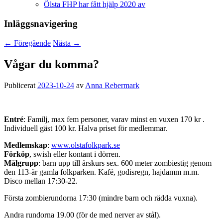
Ölsta FHP har fått hjälp 2020 av
Inläggsnavigering
←
Föregående
Nästa
→
Vågar du komma?
Publicerat
2023-10-24
av
Anna Rebermark
Entré
: Familj, max fem personer, varav minst en vuxen 170 kr .
Individuell gäst 100 kr. Halva priset för medlemmar.
Medlemskap
:
www.olstafolkpark.se
Förköp
, swish eller kontant i dörren.
Målgrupp
: barn upp till årskurs sex. 600 meter zombiestig genom
den 113-år gamla folkparken. Kafé, godisregn, hajdamm m.m.
Disco mellan 17:30-22.
Första zombie­rundorna 17:30 (mindre barn och rädda vuxna).
Andra rundorna 19.00 (för de med nerver av stål).