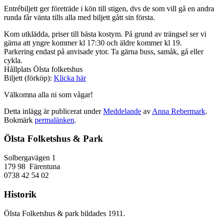
Entrébiljett ger företräde i kön till stigen, dvs de som vill gå en andra
runda får vänta tills alla med biljett gått sin första.
Kom utklädda, priser till bästa kostym. På grund av trängsel ser vi
gärna att yngre kommer kl 17:30 och äldre kommer kl 19.
Parkering endast på anvisade ytor. Ta gärna buss, samåk, gå eller
cykla.
Hållplats Ölsta folketshus
Biljett (förköp):
Klicka här
Välkomna alla ni som vågar!
Detta inlägg är publicerat under
Meddelande
av
Anna Rebermark
.
Bokmärk
permalänken
.
Ölsta Folketshus & Park
Solbergavägen 1
179 98 Färentuna
0738 42 54 02
Historik
Ölsta Folketshus & park bildades 1911.