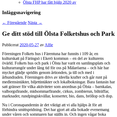
Ölsta FHP har fått hjälp 2020 av
Inläggsnavigering
←
Föregående
Nästa
→
Ge ditt stöd till Ölsta Folketshus och Park
Publicerat
2020-05-27
av
Alfie
Föreningen Folkets hus i Färentuna har funnits i 109 år, en
kulturskatt på Färingsö i Ekerö kommun – en del av kulturens
övärld. Folkets hus och park i Ölsta har varit en samlingsplats och
kulturarrangör under lång tid för oss på Mälaröarna – och här har
mycket glädje spridits genom årtionden, ja till och med i
århundraden. Föreningen drivs av ideella krafter och går runt på
medlemsintäkter, biljettintäkter och lokalbokningar. Bara fantasin har
satt gränser för vilka aktiviteter som anordnas på Ölsta – barnkalas,
valborgsfirande, midsommarfirande, cirkus, zombierun, bilträffar,
marknader, rundpingiskvällar, konserter, bio, dans, bröllop och dop.
Nu i Coronapandemin är det viktigt att vi alla hjälps åt för att
förhindra smittspridning. Det har gjort att alla bokade evenemang
under våren och sommaren har ställts in. Och ingen vågar boka