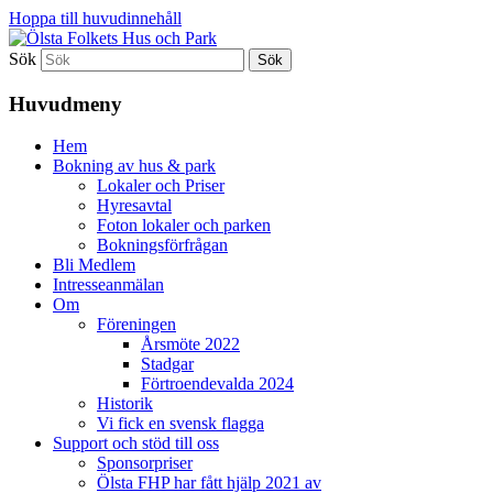
Hoppa till huvudinnehåll
Sök
Ölsta Folkets Hus och Park
Huvudmeny
Hem
Bokning av hus & park
Lokaler och Priser
Hyresavtal
Foton lokaler och parken
Bokningsförfrågan
Bli Medlem
Intresseanmälan
Om
Föreningen
Årsmöte 2022
Stadgar
Förtroendevalda 2024
Historik
Vi fick en svensk flagga
Support och stöd till oss
Sponsorpriser
Ölsta FHP har fått hjälp 2021 av