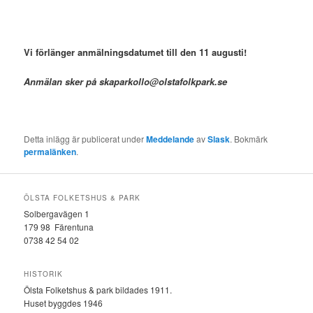
Vi förlänger anmälningsdatumet till den 11 augusti!
Anmälan sker på skaparkollo@olstafolkpark.se
Detta inlägg är publicerat under
Meddelande
av
Slask
. Bokmärk
permalänken
.
ÖLSTA FOLKETSHUS & PARK
Solbergavägen 1
179 98 Färentuna
0738 42 54 02
HISTORIK
Ölsta Folketshus & park bildades 1911.
Huset byggdes 1946