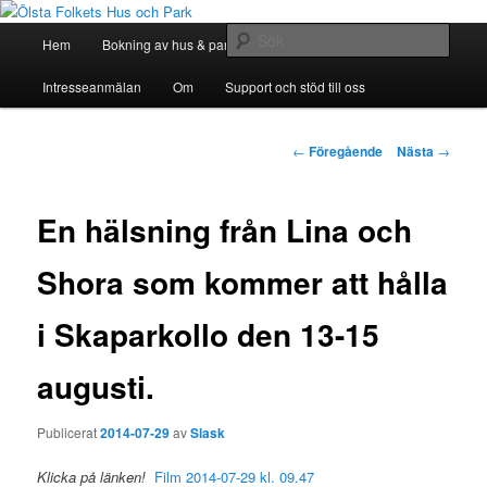
Hoppa
till
Huvudmeny
Sök
Hem
Bokning av hus & park
Bli Medlem
huvudinnehåll
Ölsta Folkets Hus och Park
Intresseanmälan
Om
Support och stöd till oss
Inläggsnavigering
←
Föregående
Nästa
→
En hälsning från Lina och
Shora som kommer att hålla
i Skaparkollo den 13-15
augusti.
Publicerat
2014-07-29
av
Slask
Klicka på länken!
Film 2014-07-29 kl. 09.47