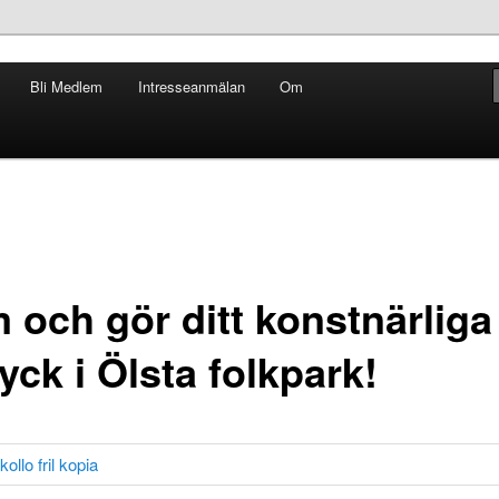
Bli Medlem
Intresseanmälan
Om
 Hus och Park
 och gör ditt konstnärliga
yck i Ölsta folkpark!