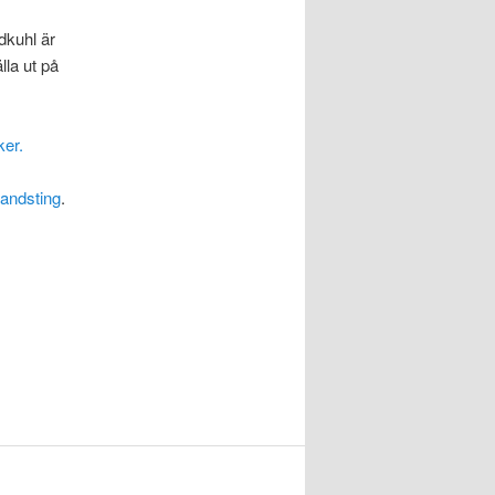
dkuhl är
la ut på
ker.
andsting
.