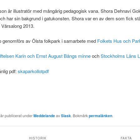
son är illustratör med mångårig pedagogisk vana. Shora Dehnavi Gol
ch har sin bakgrund i gatukonsten. Shora var en av dem som fick stäl
s Vårsalong 2013.
o genomförs av Ölsta folkpark i samarbete med
Folkets Hus och Par
iftelsen Karin och Ernst August Bångs minne
och
Stockholms Läns L
änlig pdf:
skaparkollotpdf
 är publicerat under
Meddelande
av
Slask
. Bokmärk
permalänken
.
HISTORIK
FAKTA