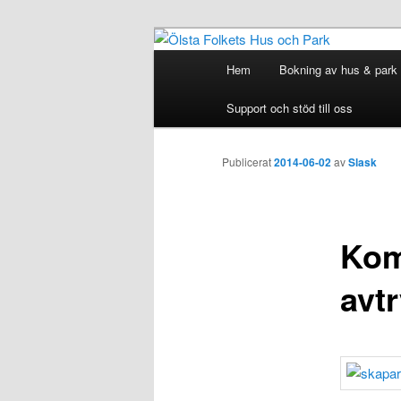
Hoppa
till
Huvudmeny
Hem
Bokning av hus & park
huvudinnehåll
Ölsta Folkets
Support och stöd till oss
Publicerat
2014-06-02
av
Slask
Kom
avtr