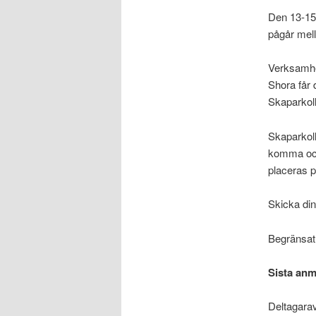
Den 13-15 
pågår mell
Verksamhe
Shora får 
Skaparkoll
Skaparkoll
komma och
placeras p
Skicka din
Begränsat 
Sista anm
Deltagarav