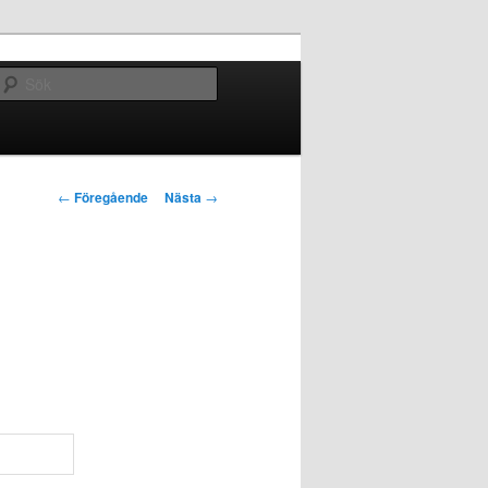
Sök
Inläggsnavigering
←
Föregående
Nästa
→