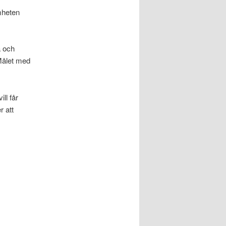
mheten
a och
 Målet med
ll får
 att