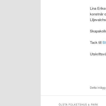
Lina Eriks
konstnär o
Liljevalch
Skapakoll
Tack till
St
Utskriftsv
Detta inlägg
ÖLSTA FOLKETSHUS & PARK