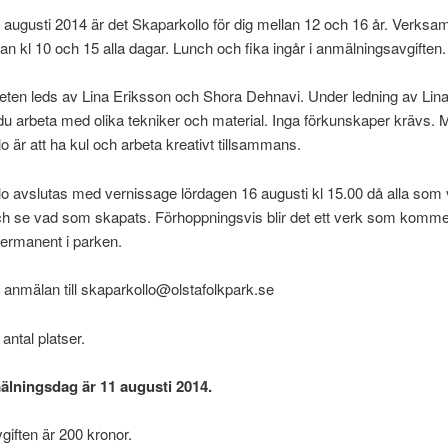
augusti 2014 är det Skaparkollo för dig mellan 12 och 16 år. Verksa
an kl 10 och 15 alla dagar. Lunch och fika ingår i anmälningsavgiften.
ten leds av Lina Eriksson och Shora Dehnavi. Under ledning av Lin
du arbeta med olika tekniker och material. Inga förkunskaper krävs.
o är att ha kul och arbeta kreativt tillsammans.
o avslutas med vernissage lördagen 16 augusti kl 15.00 då alla som vi
 se vad som skapats. Förhoppningsvis blir det ett verk som kommer
ermanent i parken.
 anmälan till skaparkollo@olstafolkpark.se
antal platser.
älningsdag är 11 augusti 2014.
giften är 200 kronor.