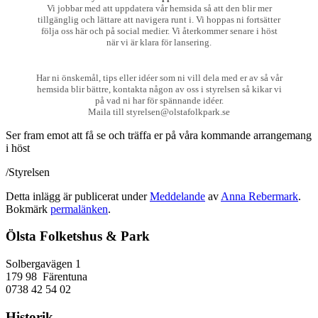
Vi jobbar med att uppdatera vår hemsida så att den blir mer
tillgänglig och lättare att navigera runt i. Vi hoppas ni fortsätter
följa oss här och på social medier. Vi återkommer senare i höst
när vi är klara för lansering.
Har ni önskemål, tips eller idéer som ni vill dela med er av så vår
hemsida blir bättre, kontakta någon av oss i styrelsen så kikar vi
på vad ni har för spännande idéer.
Maila till styrelsen@olstafolkpark.se
Ser fram emot att få se och träffa er på våra kommande arrangemang
i höst
/Styrelsen
Detta inlägg är publicerat under
Meddelande
av
Anna Rebermark
.
Bokmärk
permalänken
.
Ölsta Folketshus & Park
Solbergavägen 1
179 98 Färentuna
0738 42 54 02
Historik