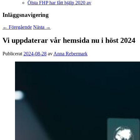
Ölsta FHP har fått hjälp 2020 av
Inläggsnavigering
←
Föregående
Nästa
→
Vi uppdaterar vår hemsida nu i höst 2024
Publicerat
2024-08-28
av
Anna Rebermark