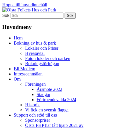
Hoppa till huvudinnehåll
Sök
Ölsta Folkets Hus och Park
Huvudmeny
Hem
Bokning av hus & park
Lokaler och Priser
Hyresavtal
Foton lokaler och parken
Bokningsförfrågan
Bli Medlem
Intresseanmälan
Om
Föreningen
Årsmöte 2022
Stadgar
Förtroendevalda 2024
Historik
Vi fick en svensk flagga
Support och stöd till oss
Sponsorpriser
Ölsta FHP har fått hjälp 2021 av