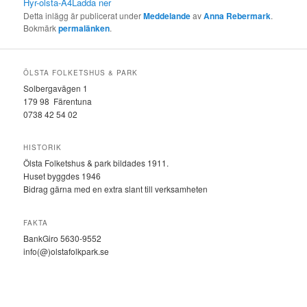
Hyr-olsta-A4
Ladda ner
Detta inlägg är publicerat under
Meddelande
av
Anna Rebermark
.
Bokmärk
permalänken
.
ÖLSTA FOLKETSHUS & PARK
Solbergavägen 1
179 98 Färentuna
0738 42 54 02
HISTORIK
Ölsta Folketshus & park bildades 1911.
Huset byggdes 1946
Bidrag gärna med en extra slant till verksamheten
FAKTA
BankGiro 5630-9552
info(@)olstafolkpark.se