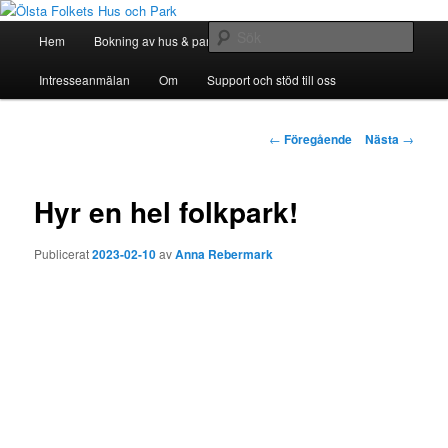
Hoppa
till
Huvudmeny
Sök
Hem
Bokning av hus & park
Bli Medlem
huvudinnehåll
Ölsta Folkets Hus och Park
Intresseanmälan
Om
Support och stöd till oss
Inläggsnavigering
←
Föregående
Nästa
→
Hyr en hel folkpark!
Publicerat
2023-02-10
av
Anna Rebermark