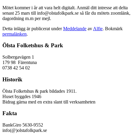
Mötet kommer i år att vara helt digitalt. Anmäl ditt intresse att delta
senast 25 mars till info@olstafolkpark.se så får du mötets zoomlänk,
dagordning m.m per mejl.
Detta inlägg är publicerat under
Meddelande
av
Alfie
. Bokmärk
permalänken
.
Ölsta Folketshus & Park
Solbergavägen 1
179 98 Färentuna
0738 42 54 02
Historik
Ölsta Folketshus & park bildades 1911.
Huset byggdes 1946
Bidrag gärna med en extra slant till verksamheten
Fakta
BankGiro 5630-9552
info(@)olstafolkpark.se