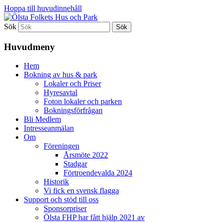
Hoppa till huvudinnehåll
Sök
Ölsta Folkets Hus och Park
Huvudmeny
Hem
Bokning av hus & park
Lokaler och Priser
Hyresavtal
Foton lokaler och parken
Bokningsförfrågan
Bli Medlem
Intresseanmälan
Om
Föreningen
Årsmöte 2022
Stadgar
Förtroendevalda 2024
Historik
Vi fick en svensk flagga
Support och stöd till oss
Sponsorpriser
Ölsta FHP har fått hjälp 2021 av