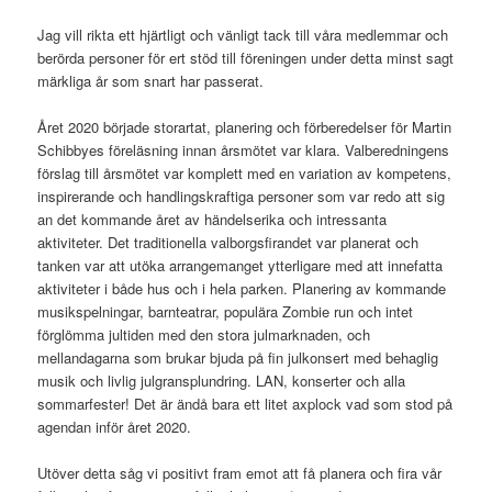
Jag vill rikta ett hjärtligt och vänligt tack till våra medlemmar och
berörda personer för ert stöd till föreningen under detta minst sagt
märkliga år som snart har passerat.
Året 2020 började storartat, planering och förberedelser för Martin
Schibbyes föreläsning innan årsmötet var klara. Valberedningens
förslag till årsmötet var komplett med en variation av kompetens,
inspirerande och handlingskraftiga personer som var redo att sig
an det kommande året av händelserika och intressanta
aktiviteter. Det traditionella valborgsfirandet var planerat och
tanken var att utöka arrangemanget ytterligare med att innefatta
aktiviteter i både hus och i hela parken. Planering av kommande
musikspelningar, barnteatrar, populära Zombie run och intet
förglömma jultiden med den stora julmarknaden, och
mellandagarna som brukar bjuda på fin julkonsert med behaglig
musik och livlig julgransplundring. LAN, konserter och alla
sommarfester! Det är ändå bara ett litet axplock vad som stod på
agendan inför året 2020.
Utöver detta såg vi positivt fram emot att få planera och fira vår