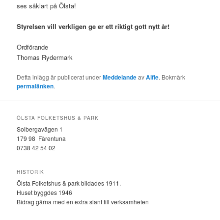
ses såklart på Ölsta!
Styrelsen vill verkligen ge er ett riktigt gott nytt år!
Ordförande
Thomas Rydermark
Detta inlägg är publicerat under
Meddelande
av
Alfie
. Bokmärk
permalänken
.
ÖLSTA FOLKETSHUS & PARK
Solbergavägen 1
179 98 Färentuna
0738 42 54 02
HISTORIK
Ölsta Folketshus & park bildades 1911.
Huset byggdes 1946
Bidrag gärna med en extra slant till verksamheten