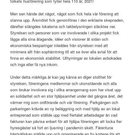
folkets husförening som fyller hela 110 år, 2021!
Men sen hände det något, något som fick hela vår förening att
stanna upp. Årsmötet fick genomföras i den enklaste skepnaden,
därefter stängdes lokalerna och takbelysningen släcktes ner.
Styrelsen och personer som var involverade i olika projekt fick
lägga alla sina åtagande, idéer och visioner åt sidan och
ekonomiska besparingar inleddes från styrelsen med att
minimera allt från sophämtning till att se över alla avtal för att
finna en ekonomisk stabilitet. Uthyrningar av lokalen avbokades
och inga eller få nya inkom.
Under detta märkliga år kan jag känna en diger stolthet för
styrelsen, föreningens medlemmar och utomstående och alla
som brukar involvera sig i olika arrangemang som har visat upp
en solidaritet och en stor hjälpsamhet under det gångna året, det
värmer mig som ordförande och vår förening. Parkgången och
parkeringen krävde en ny beläggning och med hjälp av en lokal
entreprenad som ställde upp med flertalet arbetsdagar än vad
fakturan kan påvisa enbart för att hjälpa föreningen att locka fler
hyresgäster så fort en ljusning i pandemin skett. Färentuna
hästsällskap ställde upp och organiserade en fin kortege för att