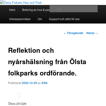
Hoppa
till
Huvudmeny
Sök
Hem
Bokning av hus & park
Bli Medlem
huvudinnehåll
Ölsta Folkets Hus och Park
Intresseanmälan
Om
Support och stöd till oss
Inläggsnavigering
←
Föregående
Nästa
→
Reflektion och
nyårshälsning från Ölsta
folkparks ordförande.
Publicerat
2020-12-29
av
Alfie
Ölsta 201229