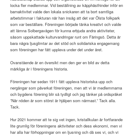
locka fler medlemmar. Vid beställning av käpphästhinder inför en
barnaktivitet valde den lokala snickaren att ta bort samtliga
arbetstimmar i fakturan när han insåg att det var Ölsta folkpark
som var beställare. Föreningen började tänka kreativt och valde
att lämna Solbergavägen för kunna erbjuda andra aktiviteter,
såsom uppskattade kulturvandringar runt om Färingsö. Detta är
bara några ljusglimtar av det stöd och solidariska engagemang
som föreningen har fått uppleva under det under året.
Ovanstående är en översikt men den ger en bild av detta
märkliga år i föreningens historia.
Föreningen har sedan 1911 fått uppleva historiska upp och
nergångar som påverkat föreningen, men att vi är medlemmarna
och bygdens förening blir så tydligt och jag tänker på ordspråket
”När nöden är som störst är hjälpen som närmast.” Tack alla.
Tack.
Hur 2021 kommer att te sig vet ingen, kristallkulan är fortfarande
lite grumlig för föreningens aktiviteter och dess ekonomi, men vi
har alla har förhoppningar om en ljusning och då ses vi, och vi