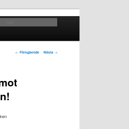
Sök
Inläggsnavigering
←
Föregående
Nästa
→
 mot
n!
rken