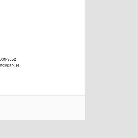
5630-9552
afolkpark.se