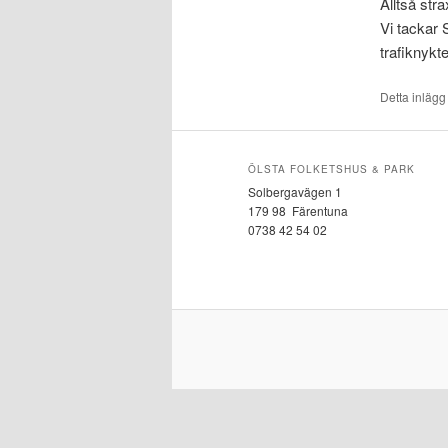
Alltså stra
Vi tackar 
trafiknykt
Detta inlägg
ÖLSTA FOLKETSHUS & PARK
Solbergavägen 1
179 98 Färentuna
0738 42 54 02