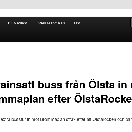
Bli Medlem
Intresseanmälan
Om
 Hus och Park
ainsatt buss från Ölsta in
mmaplan efter ÖlstaRocke
n extra busstur in mot Brommaplan strax efter att Ölstarocken och pa