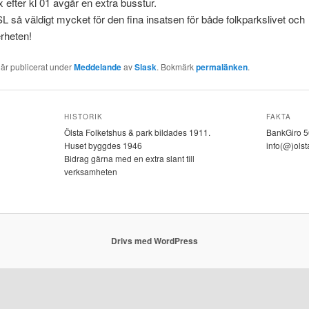
x efter kl 01 avgår en extra busstur.
SL så väldigt mycket för den fina insatsen för både folkparkslivet och
erheten!
 är publicerat under
Meddelande
av
Slask
. Bokmärk
permalänken
.
HISTORIK
FAKTA
Ölsta Folketshus & park bildades 1911.
BankGiro 
Huset byggdes 1946
info(@)olst
Bidrag gärna med en extra slant till
verksamheten
Drivs med WordPress