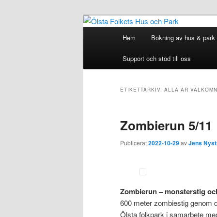
Hoppa
Hoppa
till
till
Huvudmeny
Hem
Bokning av hus & park
huvudinnehåll
sekundärt
Ölsta Folkets
innehåll
Support och stöd till oss
ETIKETTARKIV:
ALLA ÄR VÄLKOM
Zombierun 5/11
Publicerat
2022-10-29
av
Jens Nys
Zombierun – monsterstig oc
600 meter zombiestig genom de
Ölsta folkpark i samarbete med