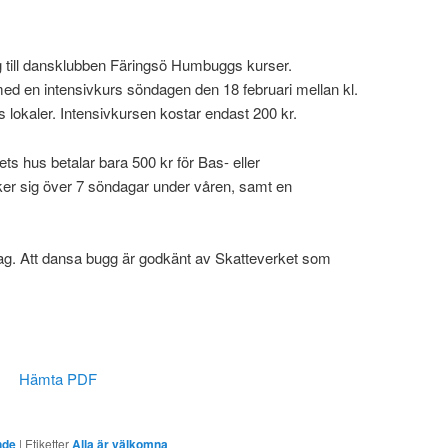
ig till dansklubben Färingsö Humbuggs kurser.
ed en intensivkurs söndagen den 18 februari mellan kl.
s lokaler. Intensivkursen kostar endast 200 kr.
ts hus betalar bara 500 kr för Bas- eller
r sig över 7 söndagar under våren, samt en
idrag. Att dansa bugg är godkänt av Skatteverket som
Hämta PDF
nde
|
Etiketter
Alla är välkomna