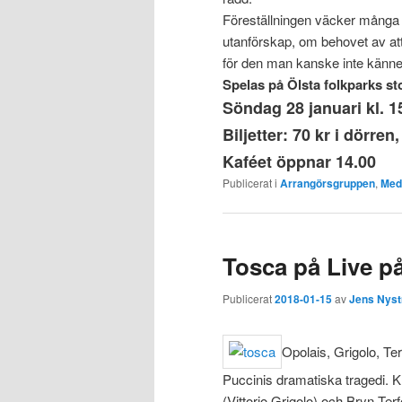
Föreställningen väcker många 
utanförskap, om behovet av at
för den man kanske inte känne
Spelas på Ölsta folkparks st
Söndag 28 januari kl. 1
Biljetter: 70 kr i dörren
Kaféet öppnar 14.00
Publicerat i
Arrangörsgruppen
,
Med
Tosca på Live på
Publicerat
2018-01-15
av
Jens Nys
Opolais, Grigolo, Ter
Puccinis dramatiska tragedi. Kr
(Vittorio Grigolo) och Bryn Te