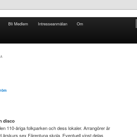
Bli Medlem
Intresseanmälan
Om
 Hus och Park
NA
tröm
h disco
n 110-åriga folkparken och dess lokaler. Arrangörer är
 årskurs sex Färentuna skola. Eventuell vinst delas