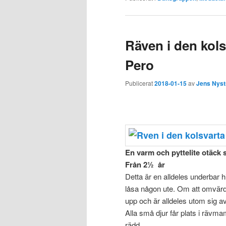
Räven i den kols
Pero
Publicerat
2018-01-15
av
Jens Nys
En varm och pyttelite otäck
Från 2½ år
Detta är en alldeles underbar h
låsa någon ute. Om att omvärd
upp och är alldeles utom sig av
Alla små djur får plats i räv
rädd.