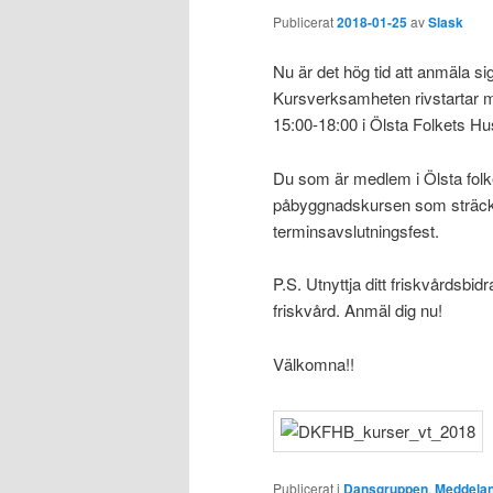
Publicerat
2018-01-25
av
Slask
Nu är det hög tid att anmäla s
Kursverksamheten rivstartar m
15:00-18:00 i Ölsta Folkets Hu
Du som är medlem i Ölsta folke
påbyggnadskursen som sträcke
terminsavslutningsfest.
P.S. Utnyttja ditt friskvårdsb
friskvård. Anmäl dig nu!
Välkomna!!
Publicerat i
Dansgruppen
,
Meddela