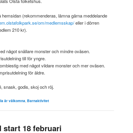
plats Ölsta folketshus.
å hemsidan (rekommenderas, lämna gärna meddelande
lem.olstafolkpark.se/om/medlemsskap/
eller i dörren
edlem 210 kr).
ed något snällare monster och mindre oväsen.
tdelning till för yngre.
zombiestig med något vildare monster och mer oväsen.
risutdelning för äldre.
é, snask, godis, skoj och röj.
lla är välkomna
,
Barnaktivitet
start 18 februari