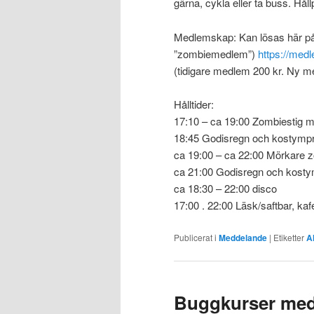
gärna, cykla eller ta buss. Håll
Medlemskap: Kan lösas här p
”zombiemedlem”)
https://med
(tidigare medlem 200 kr. Ny m
Hålltider:
17:10 – ca 19:00 Zombiestig m
18:45 Godisregn och kostymprisu
ca 19:00 – ca 22:00 Mörkare 
ca 21:00 Godisregn och kostymp
ca 18:30 – 22:00 disco
17:00 . 22:00 Läsk/saftbar, kaf
Publicerat i
Meddelande
|
Etiketter
A
Buggkurser med 