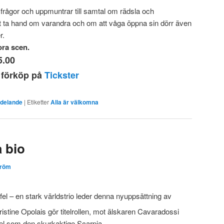
frågor och uppmuntrar till samtal om rädsla och
t ta hand om varandra och om att våga öppna sin dörr även
r.
ora scen.
5.00
, förköp på
Tickster
delande
|
Etiketter
Alla är välkomna
 bio
tröm
fel – en stark världstrio leder denna nyuppsättning av
istine Opolais gör titelrollen, mot älskaren Cavaradossi
rfel som den skurkaktige Scarpia.