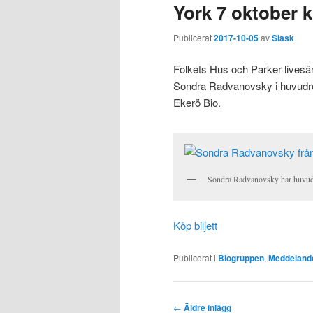
York 7 oktober k
Publicerat
2017-10-05
av
Slask
Folkets Hus och Parker livesä
Sondra Radvanovsky i huvudro
Ekerö Bio.
Sondra Radvanovsky har huvudr
Köp biljett
Publicerat i
Biogruppen
,
Meddeland
Inläggsnavigering
←
Äldre inlägg