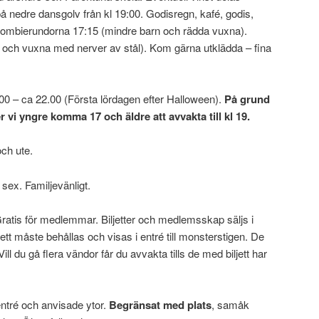
å nedre dansgolv från kl 19:00. Godisregn, kafé, godis,
zombierundorna 17:15 (mindre barn och rädda vuxna).
 och vuxna med nerver av stål). Kom gärna utklädda – fina
00 – ca 22.00 (Första lördagen efter Halloween).
På grund
r vi yngre komma 17 och äldre att avvakta till kl 19.
och ute.
 sex. Familjevänligt.
 Gratis för medlemmar. Biljetter och medlemsskap säljs i
jett måste behållas och visas i entré till monsterstigen. De
. Vill du gå flera vändor får du avvakta tills de med biljett har
ntré och anvisade ytor.
Begränsat med plats
, samåk