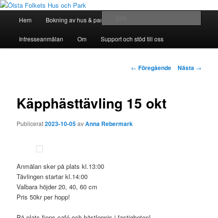
Hoppa
till
Huvudmeny
Sök
Hem
Bokning av hus & park
Bli Medlem
huvudinnehåll
Ölsta Folkets Hus och Park
Intresseanmälan
Om
Support och stöd till oss
Inläggsnavigering
←
Föregående
Nästa
→
Käpphästtävling 15 okt
Publicerat
2023-10-05
av
Anna Rebermark
Anmälan sker på plats kl.13:00
Tävlingen startar kl.14:00
Valbara höjder 20, 40, 60 cm
Pris 50kr per hopp!
På plats finns café och hästloppis i fastigheten!