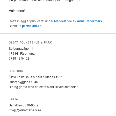
Välkomna!
Detta inlägg är publicerat under
Meddelande
av
Anna Rebermark
.
Bokmärk
permalänken
.
ÖLSTA FOLKETSHUS & PARK
Solbergavägen 1
179 98 Färentuna
0738 42 54 02
HISTORIK
Ölsta Folketshus & park bildades 1911.
Huset byggdes 1946
Bidrag gärna med en extra slant till verksamheten
FAKTA
BankGiro 5630-9552
info(@)olstafolkpark.se