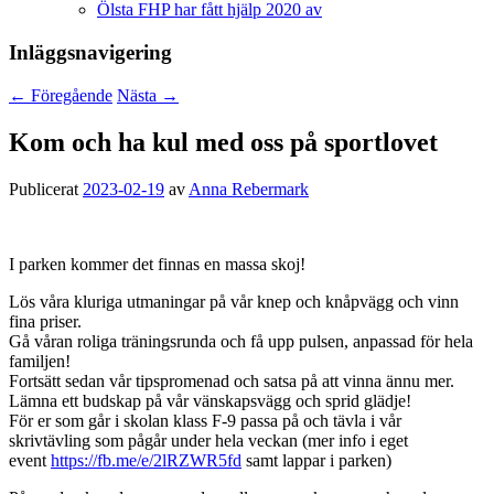
Ölsta FHP har fått hjälp 2020 av
Inläggsnavigering
←
Föregående
Nästa
→
Kom och ha kul med oss på sportlovet
Publicerat
2023-02-19
av
Anna Rebermark
I parken kommer det finnas en massa skoj!
Lös våra kluriga utmaningar på vår knep och knåpvägg och vinn
fina priser.
Gå våran roliga träningsrunda och få upp pulsen, anpassad för hela
familjen!
Fortsätt sedan vår tipspromenad och satsa på att vinna ännu mer.
Lämna ett budskap på vår vänskapsvägg och sprid glädje!
För er som går i skolan klass F-9 passa på och tävla i vår
skrivtävling som pågår under hela veckan (mer info i eget
event
https://fb.me/e/2lRZWR5fd
samt lappar i parken)