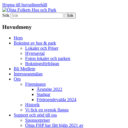
Hoppa till huvudinnehåll
Sök
Ölsta Folkets Hus och Park
Huvudmeny
Hem
Bokning av hus & park
Lokaler och Priser
Hyresavtal
Foton lokaler och parken
Bokningsförfrågan
Bli Medlem
Intresseanmälan
Om
Föreningen
Årsmöte 2022
Stadgar
Förtroendevalda 2024
Historik
Vi fick en svensk flagga
Support och stöd till oss
Sponsorpriser
Ölsta FHP har fått hjälp 2021 av