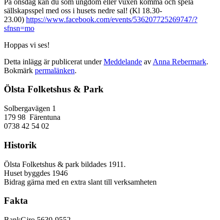
På onsdag kan du som ungdom eller vuxen komma och spela
sällskapsspel med oss i husets nedre sal! (Kl 18.30-
23.00)
https://www.facebook.com/events/536207725269747/?
sfnsn=mo
Hoppas vi ses!
Detta inlägg är publicerat under
Meddelande
av
Anna Rebermark
.
Bokmärk
permalänken
.
Ölsta Folketshus & Park
Solbergavägen 1
179 98 Färentuna
0738 42 54 02
Historik
Ölsta Folketshus & park bildades 1911.
Huset byggdes 1946
Bidrag gärna med en extra slant till verksamheten
Fakta
BankGiro 5630-9552