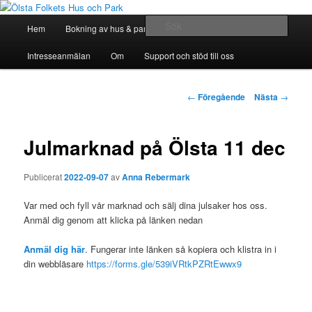
Hoppa
till
Huvudmeny
Sök
Hem
Bokning av hus & park
Bli Medlem
huvudinnehåll
Ölsta Folkets Hus och Park
Intresseanmälan
Om
Support och stöd till oss
Inläggsnavigering
←
Föregående
Nästa
→
Julmarknad på Ölsta 11 dec
Publicerat
2022-09-07
av
Anna Rebermark
Var med och fyll vår marknad och sälj dina julsaker hos oss.
Anmäl dig genom att klicka på länken nedan
Anmäl dig här
. Fungerar inte länken så kopiera och klistra in i
din webbläsare
https://forms.gle/539iVRtkPZRtEwwx9