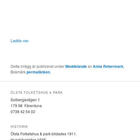
Ladda ner
Detta inlägg är publicerat under
Meddelande
av
Anna Rebermark
.
Bokmärk
permalänken
.
ÖLSTA FOLKETSHUS & PARK
Solbergavägen 1
179 98 Färentuna
0738 42 54 02
HISTORIK
Ölsta Folketshus & park bildades 1911.
Huset byggdes 1946