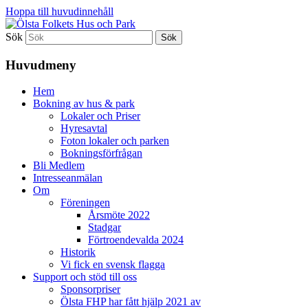
Hoppa till huvudinnehåll
Sök
Ölsta Folkets Hus och Park
Huvudmeny
Hem
Bokning av hus & park
Lokaler och Priser
Hyresavtal
Foton lokaler och parken
Bokningsförfrågan
Bli Medlem
Intresseanmälan
Om
Föreningen
Årsmöte 2022
Stadgar
Förtroendevalda 2024
Historik
Vi fick en svensk flagga
Support och stöd till oss
Sponsorpriser
Ölsta FHP har fått hjälp 2021 av