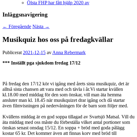
Ölsta FHP har fått hjälp 2020 av
Inläggsnavigering
←
Föregående
Nästa
→
Musikquiz hos oss på fredagkvällar
Publicerat
2021-12-15
av
Anna Rebermark
*** Inställt pga sjukdom fredag 17/12
På fredag den 17/12 kör vi igång med årets sista musikquiz, det är
alltså sista chansen att vara med och tävla i år.Vi startar kvällen
kl.18.00 med middag för den som önskar, vill man äta hemma
ansluter man kl. 18.45 när musikquizet drar igång och då startar
även filmvisningen på nedervåningen för de barn som följer med.
Kvällens middag är en god soppa tillagad av Svartsjö Matsal. Vill du
äta middag med oss måste du förbeställa vilket antal portioner som
önskas senast onsdag 15/12. En soppa + bröd med goda pålägg
kostar 65 kr. Det kommer även att finnas korv med bröd till