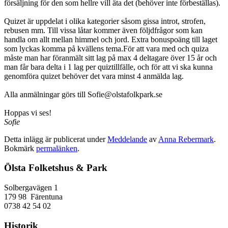
försäljning för den som hellre vill äta det (behöver inte förbeställas).
Quizet är uppdelat i olika kategorier såsom gissa introt, strofen,
rebusen mm. Till vissa låtar kommer även följdfrågor som kan
handla om allt mellan himmel och jord. Extra bonuspoäng till laget
som lyckas komma på kvällens tema.För att vara med och quiza
måste man har föranmält sitt lag på max 4 deltagare över 15 år och
man får bara delta i 1 lag per quiztillfälle, och för att vi ska kunna
genomföra quizet behöver det vara minst 4 anmälda lag.
Alla anmälningar görs till Sofie@olstafolkpark.se
Hoppas vi ses!
Sofie
Detta inlägg är publicerat under
Meddelande
av
Anna Rebermark
.
Bokmärk
permalänken
.
Ölsta Folketshus & Park
Solbergavägen 1
179 98 Färentuna
0738 42 54 02
Historik