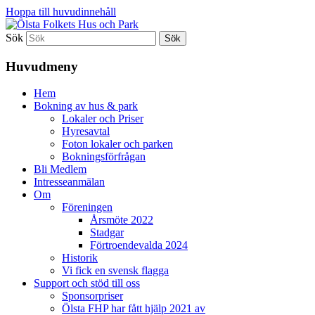
Hoppa till huvudinnehåll
Sök
Ölsta Folkets Hus och Park
Huvudmeny
Hem
Bokning av hus & park
Lokaler och Priser
Hyresavtal
Foton lokaler och parken
Bokningsförfrågan
Bli Medlem
Intresseanmälan
Om
Föreningen
Årsmöte 2022
Stadgar
Förtroendevalda 2024
Historik
Vi fick en svensk flagga
Support och stöd till oss
Sponsorpriser
Ölsta FHP har fått hjälp 2021 av