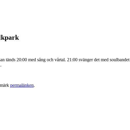
lkpark
san tänds 20:00 med sång och vårtal. 21:00 svänger det med soulbande
.
kmärk
permalänken
.