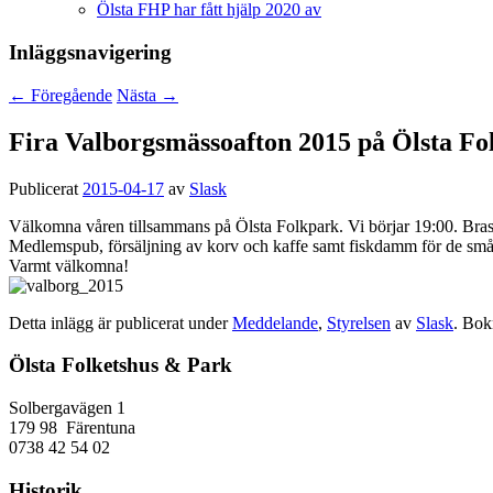
Ölsta FHP har fått hjälp 2020 av
Inläggsnavigering
←
Föregående
Nästa
→
Fira Valborgsmässoafton 2015 på Ölsta Fo
Publicerat
2015-04-17
av
Slask
Välkomna våren tillsammans på Ölsta Folkpark. Vi börjar 19:00. Bra
Medlemspub, försäljning av korv och kaffe samt fiskdamm för de små
Varmt välkomna!
Detta inlägg är publicerat under
Meddelande
,
Styrelsen
av
Slask
. Bo
Ölsta Folketshus & Park
Solbergavägen 1
179 98 Färentuna
0738 42 54 02
Historik