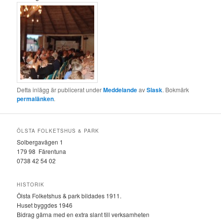
Detta inlägg är publicerat under
Meddelande
av
Slask
. Bokmärk
permalänken
.
ÖLSTA FOLKETSHUS & PARK
Solbergavägen 1
179 98 Färentuna
0738 42 54 02
HISTORIK
Ölsta Folketshus & park bildades 1911.
Huset byggdes 1946
Bidrag gärna med en extra slant till verksamheten