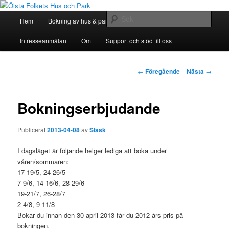
Hoppa
till
Huvudmeny
Sök
Hem
Bokning av hus & park
Bli Medlem
huvudinnehåll
Ölsta Folkets Hus och Park
Intresseanmälan
Om
Support och stöd till oss
Inläggsnavigering
←
Föregående
Nästa
→
Bokningserbjudande
Publicerat
2013-04-08
av
Slask
I dagsläget är följande helger lediga att boka under
våren/sommaren:
17-19/5, 24-26/5
7-9/6, 14-16/6, 28-29/6
19-21/7, 26-28/7
2-4/8, 9-11/8
Bokar du innan den 30 april 2013 får du 2012 års pris på
bokningen.