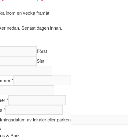
ka inom en vecka framåt
ker nedan. Senast dagen innan.
Först
Sist
ummer
*
mer
*
ss
*
ningsdatum av lokaler eller parken
v
us & Park