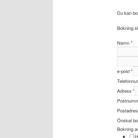
Du kan bo
Bokning s
Namn
*
e-post
*
Telefonn
Adress
*
Postnum
Postadre
Önskat bok
Bokning a
H