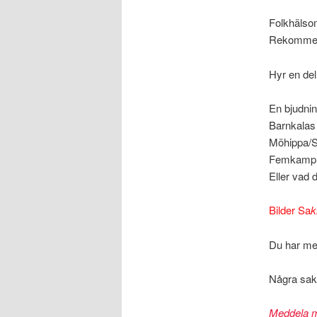
Folkhälso
Rekommend
Hyr en del
En bjudni
Barnkalas
Möhippa/
Femkamp
Eller vad d
Bilder Sa
k
Du har med
Några sake
Meddela mi