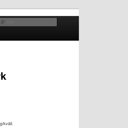
Sök
rk
g/kväll.